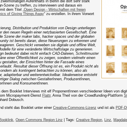
weimonatigen Aufenthalts in Berlin die dort sehr stark
-Szene zu treffen, zu interviewen und daraus ein
 mit dem Titel
„Open Design - Wirtschaften mit freien
ics of Giving Things Away
“ zu erstellen. In ihrem Vorwort
ierung, Distribution und Produktion von Design unterliegen
 den neuen Regeln einer netzbasierten Gesellschaft. Eine
e Szene der maker labs, hacker spaces und der globalen
ity ist bereits daran, diese Neuerungen zu erkennen und
reagieren. Geschickt verweben sie digitale und offline Welt,
delle für eine veränderte Wirtschaftslage zu generieren.
n bedeutet dabei nicht einfach CAD-Dateien, Schnittmuster
äne einer Öffentlichkeit zu zeigen, sondern vielmehr einen
 gestalten, der Einsichten hinter die Fassade eines
erlaubt. Resultat dieser Öffnung ist es, ein Produkt nicht als
ondern als kontingent betrachten zu können, also als
r, adaptierbar und weiterentwickelbar. Idealerweise entsteht
rtiger Dialog zwischen GestalterInnen, ProduzentInnen,
erInnen und KonsumentInnen.
 dem Booklet Interviews mit elf ProponentInnen verschiedener Ideen von digit
vom Micropayment-Dienst
Flattr
, Anna Theil von der Crowdfunding-Plattform
S
nhard Dobusch.
 steht das Booklet unter einer
Creative-Commons-Lizenz
und ist als
PDF-D
Booklink
,
Open Commons Region Linz
| Tags:
Creative Region
,
Linz
,
Magdale