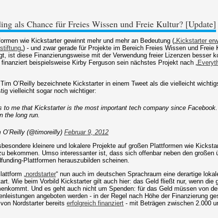
ng als Chance für Freies Wissen und Freie Kultur? [Update]
formen wie Kickstarter gewinnt mehr und mehr an Bedeutung („
Kickstarter er
stiftung
„) - und zwar gerade für Projekte im Bereich Freies Wissen und Freie K
lgt, ist diese Finanzierungsweise mit der Verwendung freier Lizenzen besser k
finanziert beispielsweise Kirby Ferguson sein nächstes Projekt nach „
Everyt
im O’Reilly bezeichnete Kickstarter in einem Tweet als die vielleicht wichti
tig vielleicht sogar noch wichtiger:
 to me that Kickstarter is the most important tech company since Faceboo
n the long run.
O’Reilly (@timoreilly)
Februar 9, 2012
nsbesondere kleinere und lokalere Projekte auf großen Plattformen wie Kickst
u bekommen. Umso interessanter ist, dass sich offenbar neben den großen ü
wdfunding-Plattformen herauszubilden scheinen.
lattform „
nordstarter
“ nun auch im deutschen Sprachraum eine derartige lokal
t. Wie beim Vorbild Kickstarter gilt auch hier: das Geld fließt nur, wenn die 
ommt. Und es geht auch nicht um Spenden: für das Geld müssen von den P
enleistungen angeboten werden - in der Regel nach Höhe der Finanzierung gest
von Nordstarter bereits
erfolgreich finanziert
- mit Beträgen zwischen 2.000 u