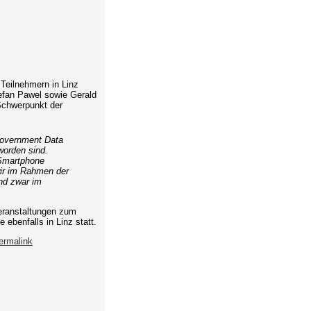
Teilnehmern in Linz
tefan Pawel sowie Gerald
 Schwerpunkt der
Government Data
worden sind.
 Smartphone
wir im Rahmen der
nd zwar im
eranstaltungen zum
ebenfalls in Linz statt.
ermalink