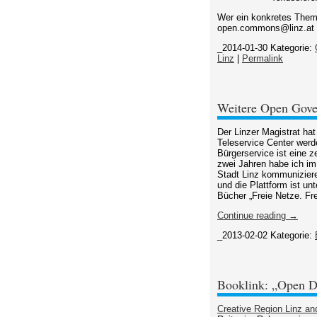
Wer ein konkretes Thema 
open.commons@linz.at
_2014-01-30
Kategorie:
Linz
|
Permalink
Weitere Open Gover
Der Linzer Magistrat hat
Teleservice Center werde
Bürgerservice ist eine z
zwei Jahren habe ich im
Stadt Linz kommuniziere
und die Plattform ist un
Bücher „Freie Netze. Fre
Continue reading →
_2013-02-02
Kategorie:
Booklink: „Open De
Creative Region Linz an