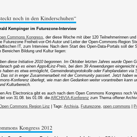
teckt noch in den Kinderschuhen“
rald Kempinger im Futurezone-Interview
Open Commons Kongress
, der diese Woche mit über 120 Teilnehmerinnen und 
die Futurezone Freiheit-vor-Ort-Autor und Leiter der Open-Commons-Region S
tädtischen IT, zum Interview. Nach dem Start des Open-Data-Portals soll der
 Bereichen Bildung und Kultur liegen:
ben diese Initiative 2010 begonnen. Im Oktober letzten Jahres wurde Open 
 danach gab es einen Apps4Linz-Preis, bei dem 39 Anwendungen eingereicht 
 haben es etwa ermöglicht, Gemeinderatsprotokolle oder Fahrplandaten via
 Das ist in enger Zusammenarbeit mit der Community passiert. Jetzt haben 
ons-Konferenz überlegt, wie man den Gedanken weiter vorantreiben kann u
und Kulturbereich.
gen Ars Electronica gibt es auch nach dem Open Commons Kongress noch V
det von 31.08. bis 01.09. die
ARCHIVIA-Konferenz
zum Thema offener Archive 
Open Commons Region Linz
| Tags:
Archivia
,
Futurezone
,
open commons
|
P
Commons Kongress 2012