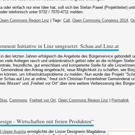
oder einfach nur eine Idee hat, soll sich bei Stefan Pawel (Projektleiter) unt
oder telefonisch unter 0732 / 7070-4711 melden.
Open Commons Region Linz
| Tags:
Call
,
Open Commons Congress 2014
,
Op
nment Initiative in Linz umgesetzt: Schau.auf.Linz.at
 in den letzten Jahren erfolgreich die Angebote des Bürgerservice gebündelt 
n viele Anliegen rasch und unbürokratisch gelöst oder an die richtigen Stellen
entrale, freundliche, gut erreichbare und kompetente Stelle für alle LinzerInne
 Gemeinderat den Antrag eingebracht, neue Möglichkeit zu schaffen, wie Bürg
n können, um Infrastrukturprobleme zu melden. Nun wurde das Projekt “Scha
ter Schau.auf.Linz.at online,” freut sich Christian Forsterleitner Gemeinderat 
ies Wissen“ und „Freiheit vor Ort“ über eine weitere Verbesserung des Bürger
Blog
,
Commons
,
Freiheit vor Ort
,
Open Commons Region Linz
|
Permalink
sign - Wirtschaften mit freien Produkten“
d Upper Austria
ermöglichte der Linzer Designerin Magdalena