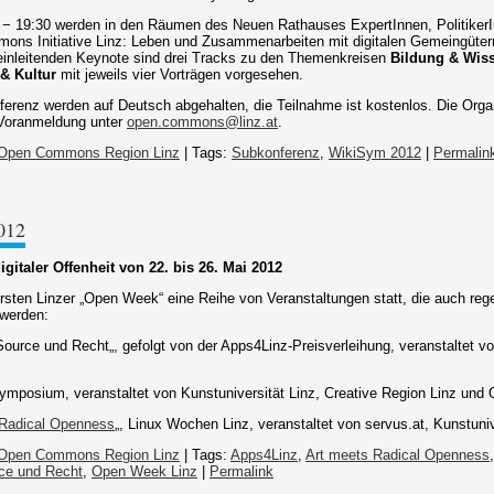
 − 19:30 werden in den Räumen des Neuen Rathauses ExpertInnen, PolitikerI
s Initiative Linz: Leben und Zusammenarbeiten mit digitalen Gemeingütern
 einleitenden Keynote sind drei Tracks zu den Themenkreisen
Bildung & Wiss
& Kultur
mit jeweils vier Vorträgen vorgesehen.
ferenz werden auf Deutsch abgehalten, die Teilnahme ist kostenlos. Die Org
 Voranmeldung unter
open.commons@linz.at
.
Open Commons Region Linz
| Tags:
Subkonferenz
,
WikiSym 2012
|
Permalin
012
gitaler Offenheit von 22. bis 26. Mai 2012
ersten Linzer „Open Week“ eine Reihe von Veranstaltungen statt, die auch r
 werden:
ource und Recht„, gefolgt von der Apps4Linz-Preisverleihung, veranstalte
posium, veranstaltet von Kunstuniversität Linz, Creative Region Linz und
 Radical Openness
„, Linux Wochen Linz, veranstaltet von servus.at, Kunstuniv
Open Commons Region Linz
| Tags:
Apps4Linz
,
Art meets Radical Openness
ce und Recht
,
Open Week Linz
|
Permalink