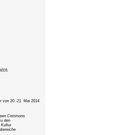
alink
r von 20.-21. Mai 2014
 Open Commons
zu den
 Kultur
nbereiche