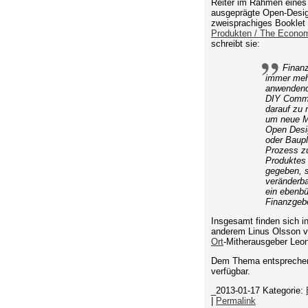
Reiter im Rahmen eines z
ausgeprägte Open-Design
zweisprachiges Booklet
Produkten / The Econom
schreibt sie:
Finanz
immer mehr
anwendend
DIY Commun
darauf zu 
um neue Mo
Open Desig
oder Baupl
Prozess zu
Produktes 
gegeben, s
veränderba
ein ebenbü
Finanzgeb
Insgesamt finden sich in
anderem Linus Olsson 
Ort
-Mitherausgeber Leo
Dem Thema entsprechend
verfügbar.
_2013-01-17
Kategorie:
|
Permalink