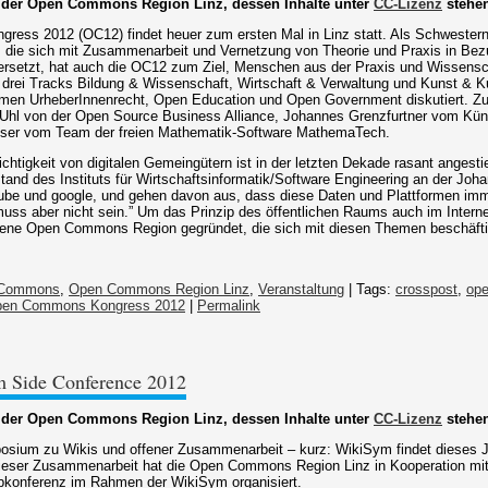
 der Open Commons Region Linz, dessen Inhalte unter
CC-Lizenz
stehe
ess 2012 (OC12) findet heuer zum ersten Mal in Linz statt. Als Schwestern
, die sich mit Zusammenarbeit und Vernetzung von Theorie und Praxis in Be
ersetzt, hat auch die OC12 zum Ziel, Menschen aus der Praxis und Wissensc
rei Tracks Bildung & Wissenschaft, Wirtschaft & Verwaltung und Kunst & Kul
men UrheberInnenrecht, Open Education und Open Government diskutiert. Zu
Uhl von der Open Source Business Alliance, Johannes Grenzfurtner vom Küns
ser vom Team der freien Mathematik-Software MathemaTech.
ichtigkeit von digitalen Gemeingütern ist in der letzten Dekade rasant angest
and des Instituts für Wirtschaftsinformatik/Software Engineering an der Joha
utube und google, und gehen davon aus, dass diese Daten und Plattformen imme
uss aber nicht sein.” Um das Prinzip des öffentlichen Raums auch im Interne
igene Open Commons Region gegründet, die sich mit diesen Themen beschäfti
Commons
,
Open Commons Region Linz
,
Veranstaltung
| Tags:
crosspost
,
op
en Commons Kongress 2012
|
Permalink
m Side Conference 2012
 der Open Commons Region Linz, dessen Inhalte unter
CC-Lizenz
stehe
osium zu Wikis und offener Zusammenarbeit – kurz: WikiSym findet dieses J
 dieser Zusammenarbeit hat die Open Commons Region Linz in Kooperation mi
ubkonferenz im Rahmen der WikiSym organisiert.