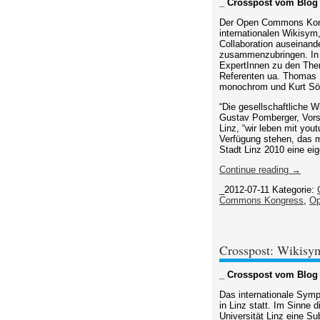
_ Crosspost vom Blog
Der Open Commons Kongr
internationalen Wikisym
Collaboration auseinand
zusammenzubringen. In d
ExpertInnen zu den The
Referenten ua. Thomas 
monochrom und Kurt Sö
“Die gesellschaftliche W
Gustav Pomberger, Vorst
Linz, “wir leben mit yo
Verfügung stehen, das m
Stadt Linz 2010 eine e
Continue reading →
_2012-07-11
Kategorie:
Commons Kongress
,
Op
Crosspost: Wikisy
_ Crosspost vom Blog
Das internationale Symp
in Linz statt. Im Sinne
Universität Linz eine S