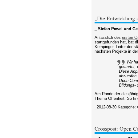
„Die Entwicklung s
_ Stefan Pawel und Ge
Anlässlich des
ersten 
stattgefunden hat, bat 
Kempinger, Leiter der s
nächsten Projekte in den
Wir ha
gestartet,
Diese Apps
abzurufen.
Open Comm
Bildungs- 
Am Rande der diesjähri
Thema Offenheit. So fin
_2012-08-30
Kategorie:
Crosspost: Open 