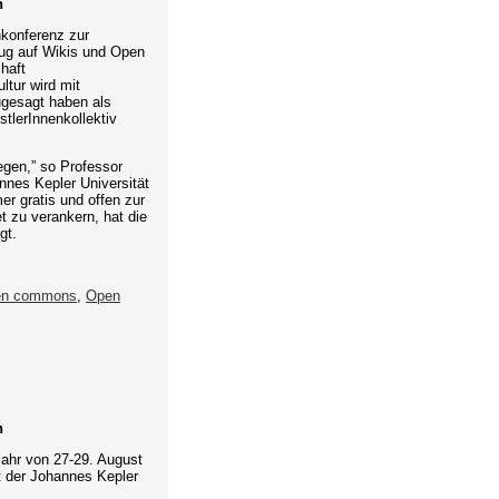
n
konferenz zur
zug auf Wikis und Open
haft
tur wird mit
gesagt haben als
tlerInnenkollektiv
iegen,” so Professor
nnes Kepler Universität
r gratis und offen zur
t zu verankern, hat die
gt.
en commons
,
Open
n
ahr von 27-29. August
t der Johannes Kepler