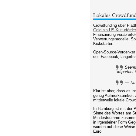
Lokales Crowdfundi
Crowdfunding über Platt
Geld als US-Kulturförder
Finanzierung vorab erfo
Verwertungsmodelle. So 
Kickstarter.
Open-Source-Vordenker T
seit Facebook, längerfris
Seems
important i
— Tim 
Klar ist aber, dass es i
genug Aufmerksamkeit z
mittlerweile lokale Cro
In Hamburg ist mit der P
Sinne des Wortes am Star
Mindestsumme zusammenk
in irgendeiner Form Geg
wurden auf diese Weise 
Euro.