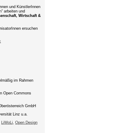
nnen und KünstlerInnen
” arbeiten und
enschaft, Wirtschaft &
anisatorInnen ersuchen
k
egelmäßig im Rahmen
t von Open Commons
 Oberösterreich GmbH
ersität Linz u.a.
,
LiWoLi
,
Open Design