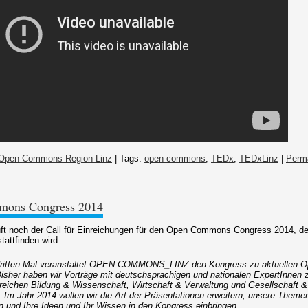
Open Commons Region Linz
| Tags:
open commons
,
TEDx
,
TEDxLinz
|
Perm
mmons Congress 2014
uft noch der Call für Einreichungen für den Open Commons Congress 2014, de
attfinden wird:
ritten Mal veranstaltet OPEN COMMONS_LINZ den Kongress zu aktuellen
sher haben wir Vorträge mit deutschsprachigen und nationalen ExpertInnen 
ichen Bildung & Wissenschaft, Wirtschaft & Verwaltung und Gesellschaft &
t. Im Jahr 2014 wollen wir die Art der Präsentationen erweitern, unsere Theme
n und Ihre Ideen und Ihr Wissen in den Kongress einbringen.