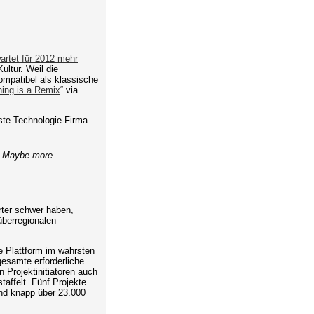
wartet für 2012 mehr
ultur. Weil die
ompatibel als klassische
hing is a Remix
“ via
gste Technologie-Firma
k. Maybe more
arter schwer haben,
berregionalen
e Plattform im wahrsten
gesamte erforderliche
rojektinitiatoren auch
affelt. Fünf Projekte
nd knapp über 23.000