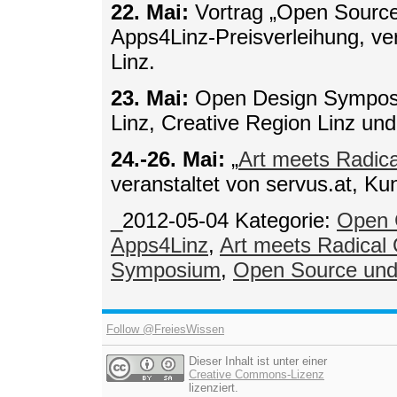
22. Mai:
Vortrag „Open Source 
Apps4Linz-Preisverleihung, v
Linz.
23. Mai:
Open Design Symposiu
Linz, Creative Region Linz u
24.-26. Mai:
„
Art meets Radic
veranstaltet von servus.at, Kun
_2012-05-04
Kategorie:
Open 
Apps4Linz
,
Art meets Radical
Symposium
,
Open Source und
Follow @FreiesWissen
Dieser Inhalt ist unter einer
Creative Commons-Lizenz
lizenziert.