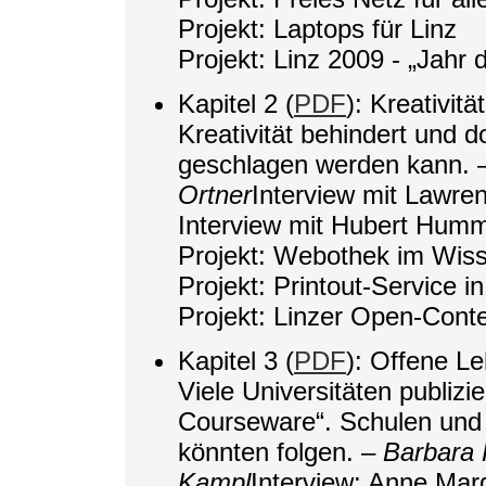
Projekt: Laptops für Linz
Projekt: Linz 2009 - „Jahr 
Kapitel 2 (
PDF
): Kreativit
Kreativität behindert und 
geschlagen werden kann.
Ortner
Interview mit Lawre
Interview mit Hubert Humm
Projekt: Webothek im Wis
Projekt: Printout-Service i
Projekt: Linzer Open-Conte
Kapitel 3 (
PDF
): Offene Le
Viele Universitäten publiz
Courseware“. Schulen und 
könnten folgen. –
Barbara
Kampl
Interview: Anne Mar