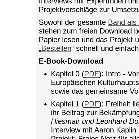
Interviews mit ExpertInnen un
Projektvorschläge zur Umsetzu
Sowohl der gesamte
Band als
stehen zum freien Download be
Papier lesen und das Projekt 
„
Bestellen
“ schnell und einfac
E-Book-Download
Kapitel 0 (
PDF
): Intro - V
Europäischen Kulturhauptst
sowie das gemeinsame Vor
Kapitel 1 (
PDF
): Freiheit l
ihr Beitrag zur Bekämpfung
Hiesmair und Leonhard D
Interview mit Aaron Kaplin 
Projekt: Freies Netz für all