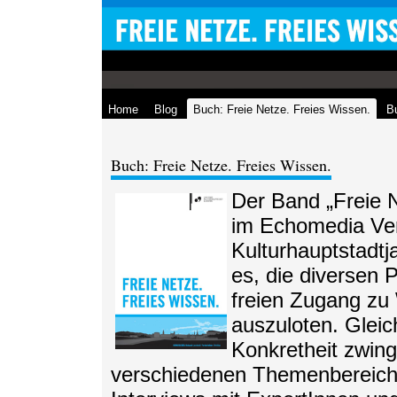
Home
Blog
Buch: Freie Netze. Freies Wissen.
Bu
Buch: Freie Netze. Freies Wissen.
Der Band „Freie N
im Echomedia Ver
Kulturhauptstadtj
es, die diversen P
freien Zugang z
auszuloten. Gleich
Konkretheit zwin
verschiedenen Themenbereiche