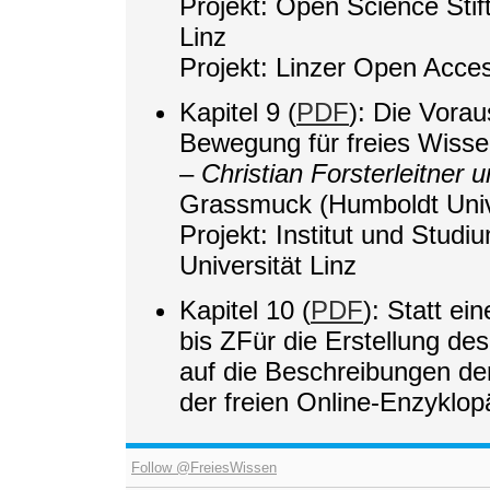
Projekt: Open Science Stift
Linz
Projekt: Linzer Open Acce
Kapitel 9 (
PDF
): Die Vorau
Bewegung für freies Wissen
–
Christian Forsterleitner
Grassmuck (Humboldt Unive
Projekt: Institut und Stud
Universität Linz
Kapitel 10 (
PDF
): Statt ei
bis ZFür die Erstellung de
auf die Beschreibungen der
der freien Online-Enzyklop
Follow @FreiesWissen