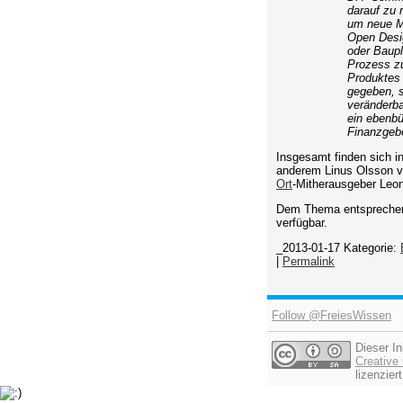
darauf zu 
um neue Mo
Open Desig
oder Baupl
Prozess zu
Produktes 
gegeben, s
veränderba
ein ebenbü
Finanzgeb
Insgesamt finden sich in
anderem Linus Olsson 
Ort
-Mitherausgeber Leo
Dem Thema entsprechend
verfügbar.
_2013-01-17
Kategorie:
|
Permalink
Follow @FreiesWissen
Dieser In
Creativ
lizenziert