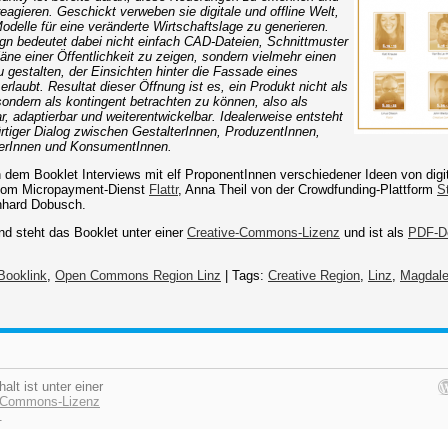
reagieren. Geschickt verweben sie digitale und offline Welt,
delle für eine veränderte Wirtschaftslage zu generieren.
n bedeutet dabei nicht einfach CAD-Dateien, Schnittmuster
äne einer Öffentlichkeit zu zeigen, sondern vielmehr einen
 gestalten, der Einsichten hinter die Fassade eines
erlaubt. Resultat dieser Öffnung ist es, ein Produkt nicht als
ondern als kontingent betrachten zu können, also als
r, adaptierbar und weiterentwickelbar. Idealerweise entsteht
rtiger Dialog zwischen GestalterInnen, ProduzentInnen,
erInnen und KonsumentInnen.
 dem Booklet Interviews mit elf ProponentInnen verschiedener Ideen von digit
vom Micropayment-Dienst
Flattr
, Anna Theil von der Crowdfunding-Plattform
S
nhard Dobusch.
 steht das Booklet unter einer
Creative-Commons-Lizenz
und ist als
PDF-D
Booklink
,
Open Commons Region Linz
| Tags:
Creative Region
,
Linz
,
Magdale
halt ist unter einer
e Commons-Lizenz
.