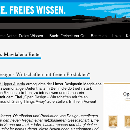
reie Netze. Freies Wissen.
Buch: Freiheit vor Ort
Bestellen
Links
Ko
e: Magdalena Reiter
sign - Wirtschaften mit freien Produkten“
d Upper Austria
ermöglichte der Linzer Designerin Magdalena
weimonatigen Aufenthalts in Berlin die dort sehr stark
-Szene zu treffen, zu interviewen und daraus ein
 mit dem Titel
„Open Design - Wirtschaften mit freien
ics of Giving Things Away
“ zu erstellen. In ihrem Vorwort
ierung, Distribution und Produktion von Design unterliegen
 den neuen Regeln einer netzbasierten Gesellschaft. Eine
e Szene der maker labs, hacker spaces und der globalen
ity ist bereits daran, diese Neuerungen zu erkennen und