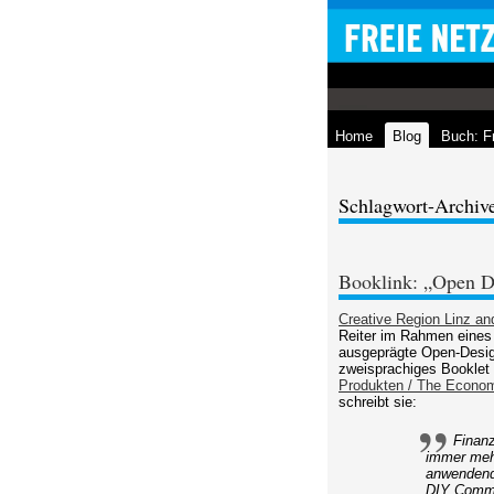
Home
Blog
Buch: F
Schlagwort-Archiv
Booklink: „Open De
Creative Region Linz an
Reiter im Rahmen eines z
ausgeprägte Open-Design
zweisprachiges Booklet
Produkten / The Econom
schreibt sie:
Finanz
immer mehr
anwendend
DIY Commun