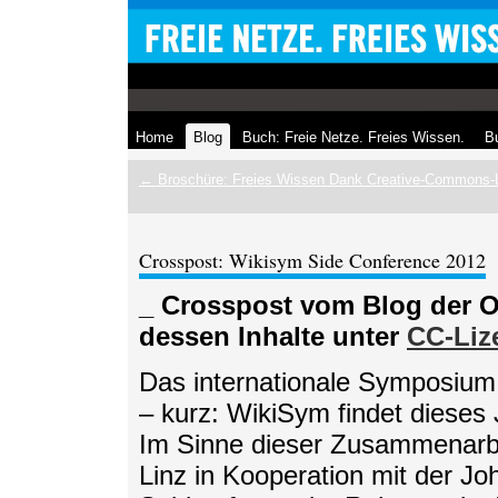
Home
Blog
Buch: Freie Netze. Freies Wissen.
Bu
← Broschüre: Freies Wissen Dank Creative-Commons-
Crosspost: Wikisym Side Conference 2012
_ Crosspost vom Blog der 
dessen Inhalte unter
CC-Liz
Das internationale Symposium
– kurz: WikiSym findet dieses 
Im Sinne dieser Zusammenarb
Linz in Kooperation mit der Jo