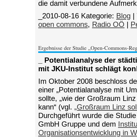
die damit verbundene Aufmerks
_2010-08-16
Kategorie:
Blog
|
open commons
,
Radio OÖ
|
P
Ergebnisse der Studie „Open-Commons-Reg
_ Potentialanalyse der stä
mit JKU-Institut schlägt k
Im Oktober 2008 beschloss der
einer „Potentialanalyse mit U
sollte, „wie der Großraum Li
kann“ (vgl.
„Großraum Linz so
Durchgeführt wurde die Studie 
GmbH Gruppe und dem
Instit
Organisationsentwicklung in W