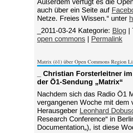
Außerdem verfügt es die Ope
auch über ein Seite auf
Faceb
Netze. Freies Wissen.“ unter
h
_2011-03-24
Kategorie:
Blog
|
open commons
|
Permalink
Matrix (ö1) über Open Commons Region Li
_ Christian Forsterleitner i
der Ö1-Sendung „Matrix“
Nachdem sich das Radio Ö1 Ma
vergangenen Woche mit dem vo
Herausgeber
Leonhard Dobus
Research Conference“ in Berlin
Documentation„), ist diese Wo