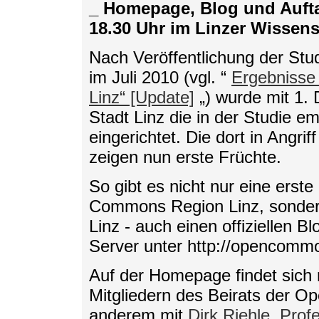
_ Homepage, Blog und Auftak
18.30 Uhr im Linzer Wissen
Nach Veröffentlichung der St
im Juli 2010 (vgl. “
Ergebnisse
Linz“ [Update]
„) wurde mit 1.
Stadt Linz die in der Studie e
eingerichtet. Die dort in Angr
zeigen nun erste Früchte.
So gibt es nicht nur eine erst
Commons Region Linz, sondern
Linz - auch einen offiziellen 
Server unter http://opencommon
Auf der Homepage findet sich m
Mitgliedern des Beirats der 
anderem mit
Dirk Riehle
,
Prof