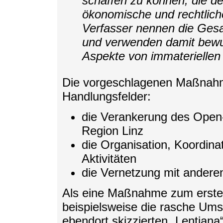
schaffen zu können, die 
ökonomische und rechtliche 
Verfasser nennen die Ges
und verwenden damit bewuss
Aspekte von immaterielle
Die vorgeschlagenen Maßnahme
Handlungsfelder:
die Verankerung des Ope
Region Linz
die Organisation, Koordin
Aktivitäten
die Vernetzung mit ander
Als eine Maßnahme zum ersten
beispielsweise die rasche Umse
ebendort skizzierten „Lentiana“