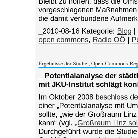
Bleibt zu hoffen, dass die Ums
vorgeschlagenen Maßnahmen d
die damit verbundene Aufmerks
_2010-08-16
Kategorie:
Blog
|
open commons
,
Radio OÖ
|
P
Ergebnisse der Studie „Open-Commons-Reg
_ Potentialanalyse der stä
mit JKU-Institut schlägt k
Im Oktober 2008 beschloss der
einer „Potentialanalyse mit U
sollte, „wie der Großraum Li
kann“ (vgl.
„Großraum Linz so
Durchgeführt wurde die Studie 