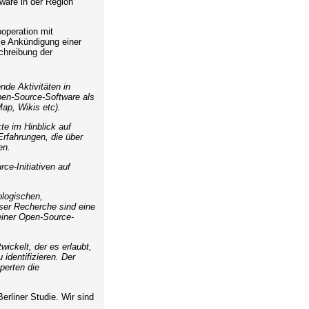
ware in der Region
ooperation mit
die Ankündigung einer
chreibung der
de Aktivitäten in
pen-Source-Software als
ap, Wikis etc).
te im Hinblick auf
Erfahrungen, die über
en.
e-Initiativen auf
ologischen,
eser Recherche sind eine
einer Open-Source-
wickelt, der es erlaubt,
identifizieren. Der
perten die
erliner Studie. Wir sind