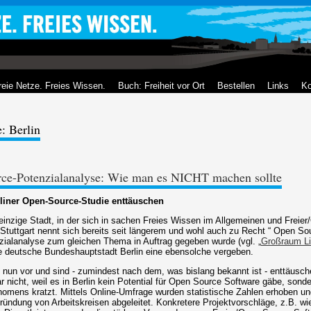
reie Netze. Freies Wissen.
Buch: Freiheit vor Ort
Bestellen
Links
Ko
: Berlin
rce-Potenzialanalyse: Wie man es NICHT machen sollte
rliner Open-Source-Studie enttäuschen
 einzige Stadt, in der sich in sachen Freies Wissen im Allgemeinen und Freie
. Stuttgart nennt sich bereits seit längerem und wohl auch zu Recht “ Open S
nzialanalyse zum gleichen Thema in Auftrag gegeben wurde (vgl. „
Großraum Li
die deutsche Bundeshauptstadt Berlin eine ebensolche vergeben.
 nun vor und sind - zumindest nach dem, was bislang bekannt ist - enttäusche
r nicht, weil es in Berlin kein Potential für Open Source Software gäbe, sonde
omens kratzt. Mittels Online-Umfrage wurden statistische Zahlen erhoben un
ündung von Arbeitskreisen abgeleitet. Konkretere Projektvorschläge, z.B. wi