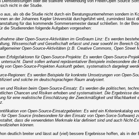
Dienstleistungen oder die stärkere Verwendung von Freier/Open Source Soft
ich nicht in der Studie.
 so aus, als ob die Studie nicht durch ein Beratungsunternehmen sondern in K
Innen an der Johannes Kepler Universität durchgeführt wird, zumindest lässt 
ranstaltung für das kommende Sommersemester darauf schließen. In der Bes
für die Studierenden folgende Aufgaben vorgesehen:
fnahme über Open-Source-Aktivitäten im Großraum Linz: Es werden bestehen
altung, Wissenschaft und Gesellschaft erfasst und zwar sowohl im Bereich O
h allgemeiner Open-Source-Aktivitäten (z.B. Creative Commons, Open Street M
schen Erfolgsfaktoren für Open-Source-Projekte: Es werden Open-Source-Projek
n untersucht. Damit sollen anhand repräsentativer Beispiele insbesondere die 
olg von Open-Source-Projekten Auskunft geben, systematisch dargelegt werd
urce-Regionen: Es werden Beispiele für konkrete Umsetzungen von Open-Sourc
fiziert und solche im deutschsprachigen Raum analysiert.
en und Risiken beim Open-Source-Einsatz: Es werden die politischen, techn
chtlichen Chancen und Risiken erhoben und systematisiert. Die Ergebnisse di
ng für eine realistische Einschätzung der Zweckmäßigkeit und Machbarkeit 
z.
dentifikation von Open-Source-Einsatzgebieten: Es wird ein Kriterienkatalog ent
 für Open Source (insbesondere für den Einsatz von Open-Sorce-Software) zu 
gestaltet, dass die verwendeten Merkmale klar definiert sind und auch Nicht-Ex
vollziehen können.
n deutlich breiter und lässt auf (viel) bessere Ergebnisse hoffen, als in der B