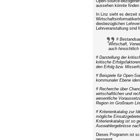
Open-Source-bezogenen 
aussehen könnte finden s
In Linz sieht es derzeit
Wirtschaftsinformatiker
diesbezüglichen Lehrve
Lehrveranstaltung sind 
# Bestandsau
Wirtschaft, Verw
auch hinsichtlic
# Darstellung der kriti
kritische Erfolgsfaktore
den Erfolg bzw. Misserf
# Beispiele für Open-So
kommunaler Ebene identi
# Recherche über Chanc
wirtschaftlichen und re
wesentliche Voraussetzu
Region im Großraum Lin
# Kriterienkatalog zur I
mögliche Einsatzgebiete
Kriterienkatalog ist so 
Auswahlergebnisse nach
Dieses Programm ist scho
gespannt.