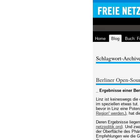
Home
Blog
Buch: F
Schlagwort-Archive
Berliner Open-Sou
_ Ergebnisse einer Be
Linz ist keineswegs die
im speziellen etwas tut
bevor in Linz eine Pote
Region“ werden
„), hat 
Deren Ergebnisse liegen
netzpolitik.org
). Und zwa
der Oberfläche des Phän
Empfehlungen wie die Gr