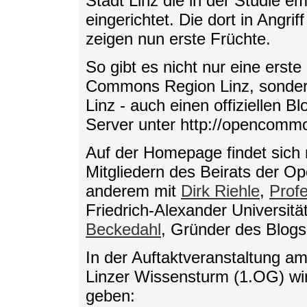
Stadt Linz die in der Studie e
eingerichtet. Die dort in Angr
zeigen nun erste Früchte.
So gibt es nicht nur eine erst
Commons Region Linz, sondern
Linz - auch einen offiziellen 
Server unter http://opencommon
Auf der Homepage findet sich m
Mitgliedern des Beirats der 
anderem mit
Dirk Riehle
,
Prof
Friedrich-Alexander Universit
Beckedahl
, Gründer des Blog
In der Auftaktveranstaltung am
Linzer Wissensturm (1.OG) wird
geben: