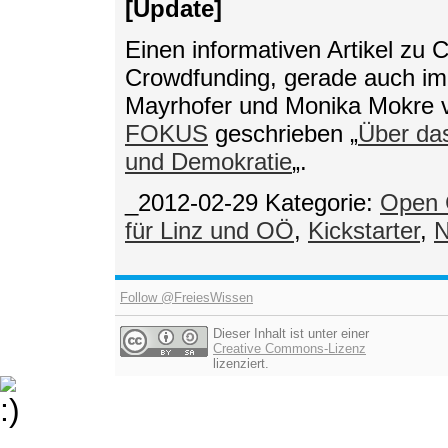
[Update]
Einen informativen Artikel zu
Crowdfunding, gerade auch im 
Mayrhofer und Monika Mokre v
FOKUS
geschrieben „
Über das
und Demokratie
„.
_2012-02-29
Kategorie:
Open 
für Linz und OÖ
,
Kickstarter
,
N
Follow @FreiesWissen
Dieser Inhalt ist unter einer
Creative Commons-Lizenz
lizenziert.