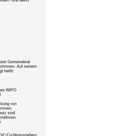
werden? Und wenn
inzer Gemeinderat
ustimmen. Auf seinem
gt heißt:
 wie WIPO
d
ickung von
hemmen.
hutz sind
ternehmen.
r
 Ort“-Co-Herausgebers