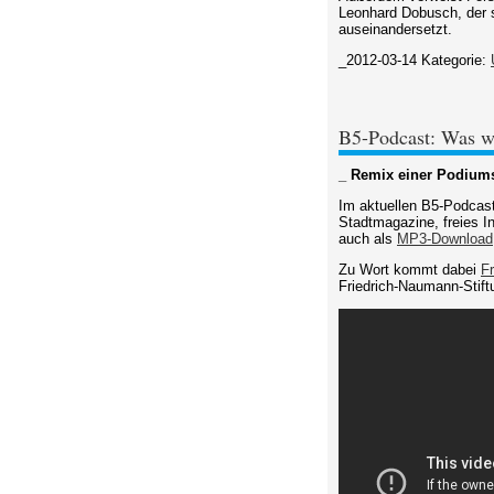
Leonhard Dobusch, der s
auseinandersetzt.
_2012-03-14
Kategorie:
B5-Podcast: Was wi
_ Remix einer Podium
Im aktuellen B5-Podcas
Stadtmagazine, freies I
auch als
MP3-Download
Zu Wort kommt dabei
Fr
Friedrich-Naumann-Stift