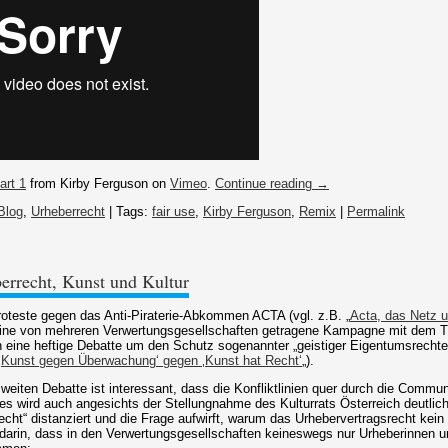
art 1
from Kirby Ferguson on
Vimeo
.
Continue reading →
Blog
,
Urheberrecht
| Tags:
fair use
,
Kirby Ferguson
,
Remix
|
Permalink
errecht, Kunst und Kultur
roteste gegen das Anti-Piraterie-Abkommen ACTA (vgl. z.B. „
Acta, das Netz u
ine von mehreren Verwertungsgesellschaften getragene Kampagne mit dem Ti
ch eine heftige Debatte um den Schutz sogenannter „geistiger Eigentumsrechte“
‚Kunst gegen Überwachung‘ gegen ‚Kunst hat Recht‘
„).
eiten Debatte ist interessant, dass die Konfliktlinien quer durch die Commun
ies wird auch angesichts der Stellungnahme des Kulturrats Österreich deutlich
ht“ distanziert und die Frage aufwirft, warum das Urhebervertragsrecht kei
at darin, dass in den Verwertungsgesellschaften keineswegs nur Urheberinnen 