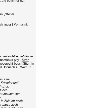
k.org berichtet
hat.
n „offener
hninger
|
Permalink
lements-of-Crime-Sänger
ndfunks (vgl. „
Sven
eberecht beschäftigt. In
rd Dobusch zu Wort. In
ema für
. Künstler und
h Brot.
tz des
 Interessen von
r.
 in Zukunft noch
ehr muss auch