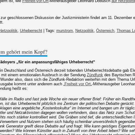
perrt ist, wie
Freiheit-vor-Ort
-Mitherausgeber Leonhard Dobusch
auf netzpoliti
zur geschlossenen Diskussion der Justizministerin findet am 11. Dezember ei
tt.
Netzpolitik
,
Urheberrecht
| Tags:
murstrom
,
Netzpolitik
,
Österreich
,
Thomas Lo
m gehört mein Kopf?
ädoyers „für ein anpassungsfähiges Urheberrecht“
in Deutschland und Österreich derzeit tobenden Urheberrechtsdebatte gab E
 mit einem emotionalen Ausbruch in der Sendung
Zündfunk
des Bayrischen Ru
n Wunder also, dass sich die Zündfunk-Redaktion weiterhin mit dem Thema Urh
Ausgabe kommt unter anderem auch „
Freiheit vor Ort
„-Mitherausgeber Leonha
endung heißt es:
älle im Radio und fast jede Woche ein neuer offener Brief: Früher ein Randth
en, ist das Urheberrecht plötzlich ins Zentrum der politischen Debatte gerückt
klagen eine angebliche „Kostenloskultur“ im Internet und bangen um ihr täglic
tler und Netzaktivisten dagegen wollen verhindern, dass das Netz zum Schu
hts noch stärker kontrolliert wird. Die Gräben sind tief, die unterschiedlichen
Verwertern und Nutzern stehen sich häufig scheinbar unversöhnlich gegenübe
nk Generator greift diese Debatte auf und fragt: Wie kann geistiges Eigentum
werden? Wie können Künstler auch in Zukunft von ihrer Arbeit leben? Wie s