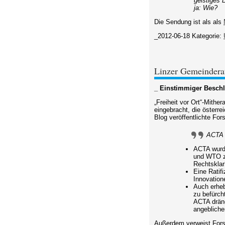
geistiges 
ja: Wie?
Die Sendung ist als als
_2012-06-18
Kategorie:
Linzer Gemeindera
_ Einstimmiger Beschl
„Freiheit vor Ort“-Mith
eingebracht, die österr
Blog veröffentlichte For
ACTA i
ACTA wurde
und WTO zu
Rechtsklar
Eine Ratif
Innovation
Auch erheb
zu befürch
ACTA dräng
angebliche
Außerdem verweist Forst