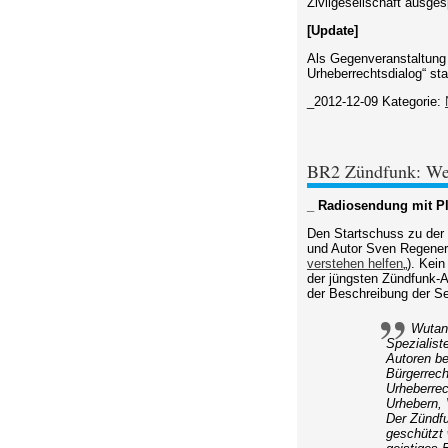
Zivilgesellschaft ausges
[Update]
Als Gegenveranstaltung 
Urheberrechtsdialog“ sta
_2012-12-09
Kategorie:
BR2 Zündfunk: We
_ Radiosendung mit Pl
Den Startschuss zu der 
und Autor Sven Regener
verstehen helfen
„). Kei
der jüngsten Zündfunk-
der Beschreibung der S
Wutanf
Spezialist
Autoren be
Bürgerrech
Urheberrec
Urhebern, 
Der Zündfu
geschützt 