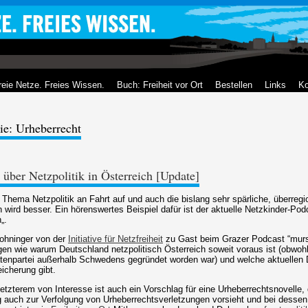
reie Netze. Freies Wissen.
Buch: Freiheit vor Ort
Bestellen
Links
Ko
ie: Urheberrecht
 über Netzpolitik in Österreich [Update]
 Thema Netzpolitik an Fahrt auf und auch die bislang sehr spärliche, überreg
ven wird besser. Ein hörenswertes Beispiel dafür ist der aktuelle Netzkinder-
„.
ohninger von der
Initiative für Netzfreiheit
zu Gast beim Grazer Podcast “mur
gen wie warum Deutschland netzpolitisch Österreich soweit voraus ist (obwohl
ratenpartei außerhalb Schwedens gegründet worden war) und welche aktuellen
icherung gibt.
zterem von Interesse ist auch ein Vorschlag für eine Urheberrechtsnovelle, 
 auch zur Verfolgung von Urheberrechtsverletzungen vorsieht und bei dessen