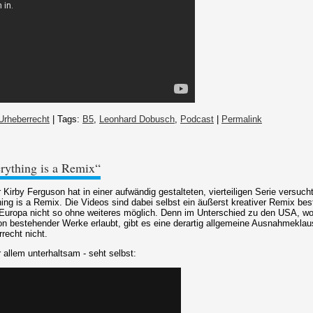
Urheberrecht
| Tags:
B5
,
Leonhard Dobusch
,
Podcast
|
Permalink
erything is a Remix“
Kirby Ferguson hat in einer aufwändig gestalteten, vierteiligen Serie versuch
ing is a Remix. Die Videos sind dabei selbst ein äußerst kreativer Remix be
 Europa nicht so ohne weiteres möglich. Denn im Unterschied zu den USA, wo d
on bestehender Werke erlaubt, gibt es eine derartig allgemeine Ausnahmekla
recht nicht.
 allem unterhaltsam - seht selbst: