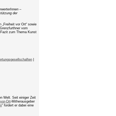
rwerterInnen –
stützung der
n „Freiheit vor Ort“ sowie
s Grenzfurthner vom
s Fazit zum Thema Kunst
rtungsgesellschaften
|
n Welt. Seit einiger Zeit
-vor-Ort
-Mitherausgeber
en
“ fordert er dabei eine