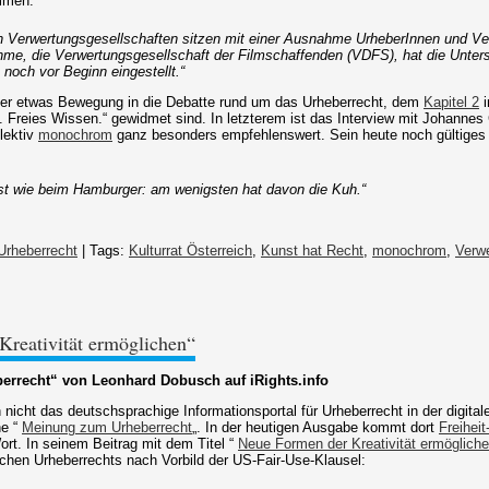
mmen:
n Verwertungsgesellschaften sitzen mit einer Ausnahme UrheberInnen und Ve
me, die Verwertungsgesellschaft der Filmschaffenden (VDFS), hat die Unter
och vor Beginn eingestellt.“
r etwas Bewegung in die Debatte rund um das Urheberrecht, dem
Kapitel 2
i
. Freies Wissen.“ gewidmet sind. In letzterem ist das Interview mit Johanne
lektiv
monochrom
ganz besonders empfehlenswert. Sein heute noch gültige
st wie beim Hamburger: am wenigsten hat davon die Kuh.“
Urheberrecht
| Tags:
Kulturrat Österreich
,
Kunst hat Recht
,
monochrom
,
Verwe
reativität ermöglichen“
rrecht“ von Leonhard Dobusch auf iRights.info
 nicht das deutschsprachige Informationsportal für Urheberrecht in der digitale
ne “
Meinung zum Urheberrecht
„. In der heutigen Ausgabe kommt dort
Freiheit
t. In seinem Beitrag mit dem Titel “
Neue Formen der Kreativität ermöglich
hen Urheberrechts nach Vorbild der US-Fair-Use-Klausel: