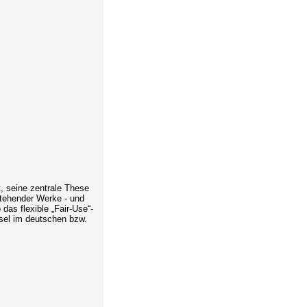
t, seine zentrale These
stehender Werke - und
as flexible „Fair-Use“-
usel im deutschen bzw.