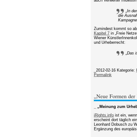
auch Verwerter mibesti
„In de
die Ausnah
Kampagne n
Zumindest kommt so abe
Kapitel 7
in „Freie Netze
Wiener KünstlerInnenkol
und Urheberrecht:
„Das i
_2012-02-16
Kategorie:
Permalink
„Neue Formen der K
_ „Meinung zum Urhebe
iRights.info
ist ein, wenn
erscheint dort täglich ei
Leonhard Dobusch zu Wor
Ergänzung des europäisc