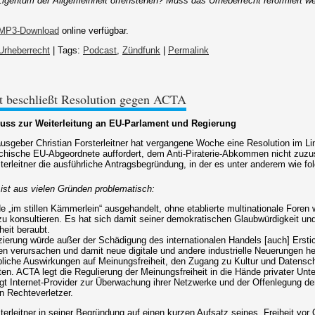
Eigentum der Allgemeinheit offenstehen? Muss das Urheberrecht reformiert 
MP3-Download
online verfügbar.
Urheberrecht
| Tags:
Podcast
,
Zündfunk
|
Permalink
t beschließt Resolution gegen ACTA
uss zur Weiterleitung an EU-Parlament und Regierung
erausgeber Christian Forsterleitner hat vergangene Woche eine Resolution im L
eichische EU-Abgeordnete auffordert, dem Anti-Piraterie-Abkommen nicht zuz
sterleitner die ausführliche Antragsbegründung, in der es unter anderem wie fol
st aus vielen Gründen problematisch:
 „im stillen Kämmerlein“ ausgehandelt, ohne etablierte multinationale Foren
 konsultieren. Es hat sich damit seiner demokratischen Glaubwürdigkeit un
heit beraubt.
izierung würde außer der Schädigung des internationalen Handels [auch] Erst
en verursachen und damit neue digitale und andere industrielle Neuerungen 
liche Auswirkungen auf Meinungsfreiheit, den Zugang zu Kultur und Datensc
ten. ACTA legt die Regulierung der Meinungsfreiheit in die Hände privater Un
t Internet-Provider zur Überwachung ihrer Netzwerke und der Offenlegung de
n Rechteverletzer.
erleitner in seiner Begründung auf einen kurzen Aufsatz seines „Freiheit vor