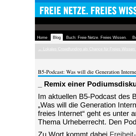
Home
Blog
Buch: Freie Netze. Freies Wissen.
Bu
← Lokales Crowdfunding als Chance für Freies Wissen u
B5-Podcast: Was will die Generation Interne
_ Remix einer Podiumsdisk
Im aktuellen B5-Podcast des
„Was will die Generation Inte
freies Internet“ geht es unter
Thema Urheberrecht. Den Podc
Zu Wort kommt dabei
Freiheit