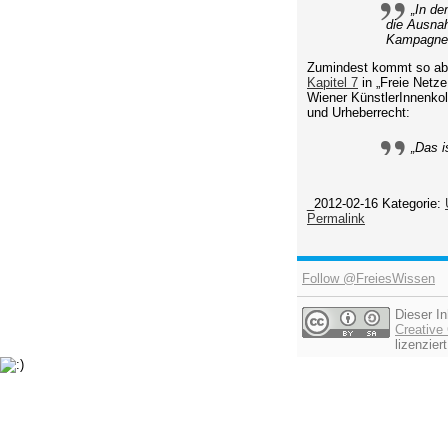
„In de
die Ausnah
Kampagne n
Zumindest kommt so abe
Kapitel 7
in „Freie Netze
Wiener KünstlerInnenkol
und Urheberrecht:
„Das i
_2012-02-16
Kategorie:
Permalink
Follow @FreiesWissen
Dieser In
Creativ
lizenziert