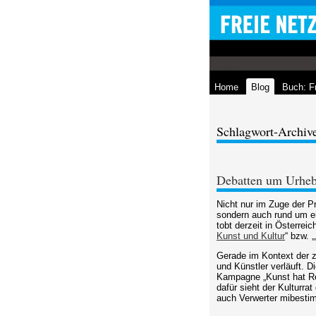
Home
Blog
Buch: F
Schlagwort-Archive
Debatten um Urheb
Nicht nur im Zuge der P
sondern auch rund um e
tobt derzeit in Österrei
Kunst und Kultur
“ bzw. „
Gerade im Kontext der zw
und Künstler verläuft. D
Kampagne „Kunst hat Rec
dafür sieht der Kulturr
auch Verwerter mibesti