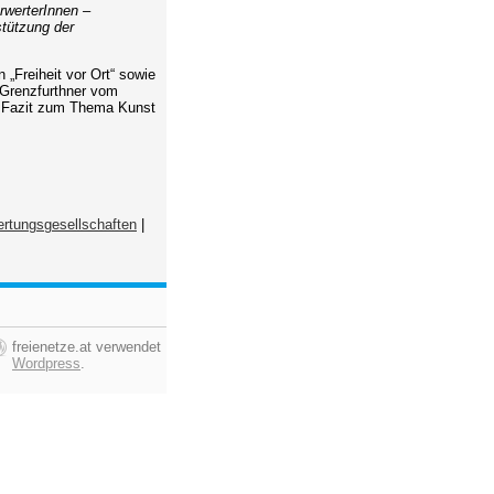
rwerterInnen –
stützung der
n „Freiheit vor Ort“ sowie
s Grenzfurthner vom
s Fazit zum Thema Kunst
rtungsgesellschaften
|
freienetze.at verwendet
Wordpress
.