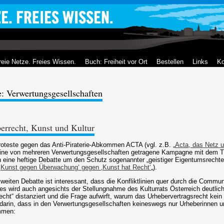
reie Netze. Freies Wissen.
Buch: Freiheit vor Ort
Bestellen
Links
Ko
: Verwertungsgesellschaften
errecht, Kunst und Kultur
roteste gegen das Anti-Piraterie-Abkommen ACTA (vgl. z.B. „
Acta, das Netz u
ine von mehreren Verwertungsgesellschaften getragene Kampagne mit dem Ti
ch eine heftige Debatte um den Schutz sogenannter „geistiger Eigentumsrechte“
‚Kunst gegen Überwachung‘ gegen ‚Kunst hat Recht‘
„).
eiten Debatte ist interessant, dass die Konfliktlinien quer durch die Commun
ies wird auch angesichts der Stellungnahme des Kulturrats Österreich deutlich
ht“ distanziert und die Frage aufwirft, warum das Urhebervertragsrecht kei
at darin, dass in den Verwertungsgesellschaften keineswegs nur Urheberinnen 
mmen: