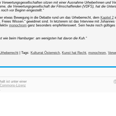
n Verwertungsgesellschaften sitzen mit einer Ausnahme UrheberInnen und Ve
me, die Verwertungsgesellschaft der Filmschaffenden (VDFS), hat die Unter
och vor Beginn eingestellt.“
r etwas Bewegung in die Debatte rund um das Urheberrecht, dem
Kapitel 2
i
. Freies Wissen.“ gewidmet sind. In letzterem ist das Interview mit Johanne
lektiv
monochrom
ganz besonders empfehlenswert. Sein heute noch gültige
st wie beim Hamburger: am wenigsten hat davon die Kuh.“
Urheberrecht
| Tags:
Kulturrat Österreich
,
Kunst hat Recht
,
monochrom
,
Verwe
halt ist unter einer
e Commons-Lizenz
.