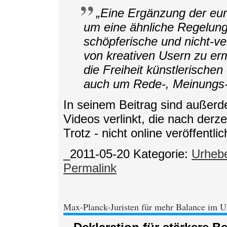
„Eine Ergänzung der e
um eine ähnliche Regelung 
schöpferische und nicht-v
von kreativen Usern zu er
die Freiheit künstlerische
auch um Rede-, Meinungs- 
In seinem Beitrag sind außerd
Videos verlinkt, die nach derze
Trotz - nicht online veröffentli
_2011-05-20
Kategorie:
Urhebe
Permalink
Max-Planck-Juristen für mehr Balance im U