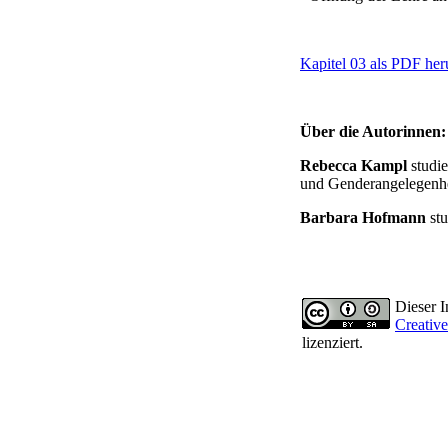
Kapitel 03 als PDF her
Über die Autorinnen:
Rebecca Kampl
studi
und Genderangelegenhe
Barbara Hofmann
st
Dieser In
Creativ
lizenziert.