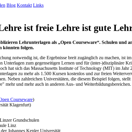
len
Blog
Kontakt
Links
ehre ist freie Lehre ist gute Leh
publizieren Lehrunterlagen als „Open Courseware“. Schulen und a
n könnten folgen.
chung notwendig ist, die Ergebnisse breit zugänglich zu machen, ist im
 Unterlagen zum gegenseitigen Lernen und für (inter-)disziplinäre Krit
noch hat sich das Massachusetts Institute of Technology (MIT) im Jahr
unterlagen zu mehr als 1.500 Kursen kostenlos und zur freien Weiterv
hen. Neben zahlreichen Universitäten, die diesem Beispiel folgen, stellt
" mehr und mehr auch in anderen Aus- und Weiterbildungsbereichen.
Open Courseware
)
sität Klagenfurt)
Linzer Grundschulen
hule Linz
 der Johannes Kepler Universität