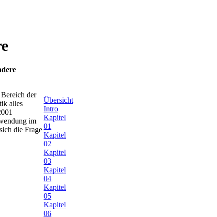
re
ndere
 Bereich der
Übersicht
ik alles
Intro
 2001
Kapitel
erwendung im
01
 sich die Frage
Kapitel
02
Kapitel
03
Kapitel
04
Kapitel
05
Kapitel
06