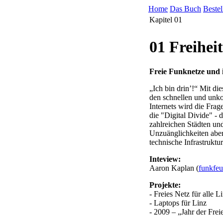
Home
Das Buch
Bestel
Kapitel 01
01 Freiheit
Freie Funknetze und 
„Ich bin drin’!“ Mit d
den schnellen und unk
Internets wird die Frag
die "Digital Divide" - 
zahlreichen Städten un
Unzuänglichkeiten aber 
technische Infrastruktur
Inteview:
Aaron Kaplan (
funkfeu
Projekte:
- Freies Netz für alle L
- Laptops für Linz
- 2009 – „Jahr der Fre