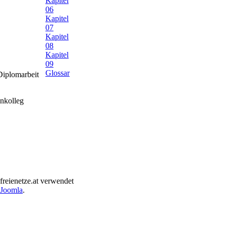
Kapitel
06
Kapitel
07
Kapitel
08
Kapitel
09
Glossar
 Diplomarbeit
enkolleg
freienetze.at verwendet
Joomla
.