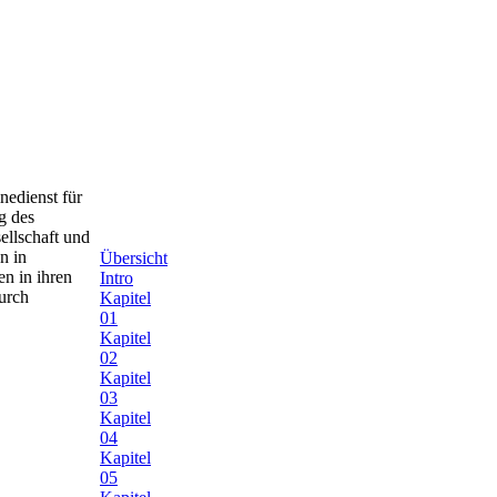
nedienst für
g des
ellschaft und
n in
Übersicht
en in ihren
Intro
durch
Kapitel
01
Kapitel
02
Kapitel
03
Kapitel
04
Kapitel
05