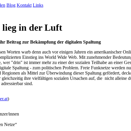
len
Blog
Kontakt
Links
 lieg in der Luft
ihr Beitrag zur Bekämpfung der digitalen Spaltung
iesen Worten warb denn auch vor einigen Jahren ein amerikanischer Onli
omplizierten Einstieg ins World Wide Web. Mit zunehmender Bedeutun
e, wer "drin" ist immer mehr zu einer der sozialen Teilhabe an einer Ges
digitale Spaltung - zum politischen Problem. Freie Funknetze werden nu
d Regionen als Mittel zur Überwindung dieser Spaltung gefördert, deck
gleichzeitig ihre vielfältigen sozialen Ursachen auf, die nicht alleine 
 adressierbar sind.
er.at
)
inzer/innen
ien Netze“