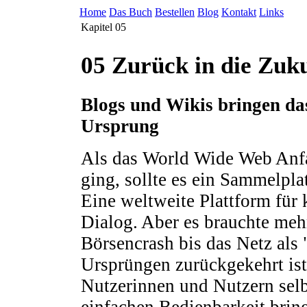
Home
Das Buch
Bestellen
Blog
Kontakt
Links
Kapitel 05
05 Zurück in die Zuku
Blogs und Wikis bringen das
Ursprung
Als das World Wide Web Anfan
ging, sollte es ein Sammelpla
Eine weltweite Plattform für 
Dialog. Aber es brauchte mehr
Börsencrash bis das Netz als
Ursprüngen zurückgekehrt is
Nutzerinnen und Nutzern selbst
einfachen Bedienbarkeit brin