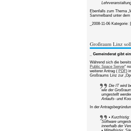
Lehrveranstaltun
Ebenfalls zum Thema „We
Sammelband unter dem T
_2008-11-06
Kategorie:
Großraum Linz sol
_ Gemeinderat gibt ei
Während sich die berei
Public Space Server
“ n
weiterer Antrag (
PDF
) 
Großraums Linz zur „Op
Die IT wird 
wie der Großrau
umgestellt werde
Anlaufs- und Koor
In der Antragsbegründun
• Kurzfristig
Software umgeste
innerhalb der Ve
• Mittelfristig: 