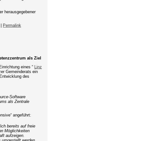
fer herausgegebener
|
Permalink
etenzzentrum als Ziel
Einrichtung eines “
Linz
zer Gemeinderats ein
 Entwicklung des
urce-Software
ms als Zentrale
nsive“ angeführt:
ch bereits auf freie
nn Möglichkeiten
ft aufzeigen.
s umgestellt werden.