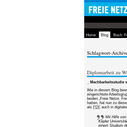
Home
Blog
Buch: F
Schlagwort-Archive
Diplomarbeit zu We
_ Machbarkeitsstudie v
Wie in diesem Blog bere
eingerichtete Arbeitsgr
beiden „Freie Netze. Fre
hatten, hat nun zu dies
als
PDF
auch in digitale
Mit Hilfe vo
Kepler Universitä
einem Studium d