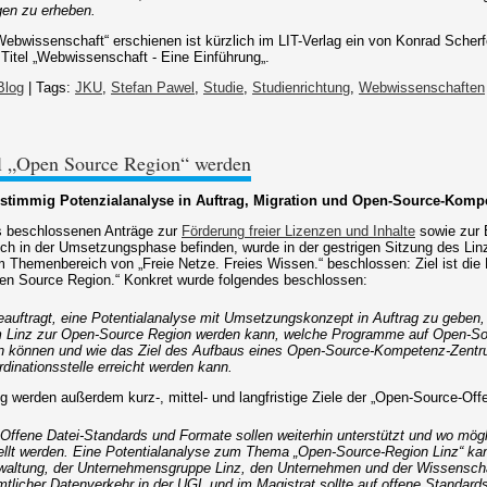
gen zu erheben.
bwissenschaft“ erschienen ist kürzlich im LIT-Verlag ein von Konrad Scher
itel „Webwissenschaft - Eine Einführung„.
Blog
| Tags:
JKU
,
Stefan Pawel
,
Studie
,
Studienrichtung
,
Webwissenschaften
l „Open Source Region“ werden
nstimmig Potenzialanalyse in Auftrag, Migration und Open-Source-Komp
ts beschlossenen Anträge zur
Förderung freier Lizenzen und Inhalte
sowie zur 
och in der Umsetzungsphase befinden, wurde in der gestrigen Sitzung des Lin
im Themenbereich von „Freie Netze. Freies Wissen.“ beschlossen: Ziel ist die
en Source Region.“ Konkret wurde folgendes beschlossen:
beauftragt, eine Potentialanalyse mit Umsetzungskonzept in Auftrag zu geben,
m Linz zur Open-Source Region werden kann, welche Programme auf Open-So
n können und wie das Ziel des Aufbaus eines Open-Source-Kompetenz-Zentru
dinationsstelle erreicht werden kann.
g werden außerdem kurz-, mittel- und langfristige Ziele der „Open-Source-Offe
: Offene Datei-Standards und Formate sollen weiterhin unterstützt und wo mögli
llt werden. Eine Potentialanalyse zum Thema „Open-Source-Region Linz“ ka
rwaltung, der Unternehmensgruppe Linz, den Unternehmen und der Wissenscha
Sämtlicher Datenverkehr in der UGL und im Magistrat sollte auf offene Standard