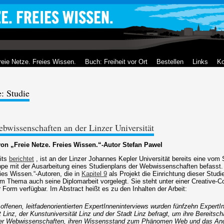
reie Netze. Freies Wissen.
Buch: Freiheit vor Ort
Bestellen
Links
Ko
: Studie
bwissenschaften an der Linzer Universität
on „Freie Netze. Freies Wissen.“-Autor Stefan Pawel
its
berichtet
, ist an der Linzer Johannes Kepler Universität bereits eine vom 
uppe mit der Ausarbeitung eines Studienplans der Webwissenschaften befasst.
ies Wissen.“-Autoren, die in
Kapitel 9
als Projekt die Einrichtung dieser Studi
em Thema auch seine Diplomarbeit vorgelegt. Sie steht unter einer Creative-
r Form verfügbar. Im Abstract heißt es zu den Inhalten der Arbeit:
n offenen, leitfadenorientierten ExpertInneninterviews wurden fünfzehn Expert
t Linz, der Kunstuniversität Linz und der Stadt Linz befragt, um ihre Bereitscha
er Webwissenschaften, ihren Wissensstand zum Phänomen Web und das Ang