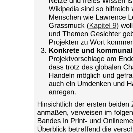
Netze und freies Wissen is
Wikipedia sind so hilfreich
Menschen wie Lawrence Le
Grassmuck (
Kapitel 9
) wol
und Themen Gesichter geb
Projekten zu Wort kommen
Konkrete und kommunal
Projektvorschlage am Ende 
dass trotz des globalen C
Handeln möglich und gefrag
auch ein Umdenken und Han
anregen.
Hinsichtlich der ersten beiden Z
anmaßen, verweisen im folgen
Bandes in Print- und Onlinemed
Überblick betreffend die versc