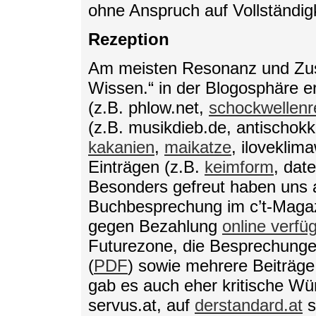
ohne Anspruch auf Vollständigk
Rezeption
Am meisten Resonanz und Zusp
Wissen.“ in der Blogosphäre 
(z.B. phlow.net,
schockwellenre
(z.B. musikdieb.de, antischok
kakanien
,
maikatze
, iloveklim
Einträgen (z.B.
keimform
, dat
Besonders gefreut haben uns a
Buchbesprechung im c’t-Magaz
gegen Bezahlung
online verfü
Futurezone, die Besprechungen 
(
PDF
) sowie mehrere Beiträg
gab es auch eher kritische Wü
servus.at, auf
derstandard.at
s