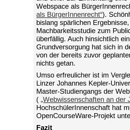
Webspace als BürgerInnenrech
als BürgerInnenrecht“
). Schönh
bislang spärlichen Ergebnisse, 
Machbarkeitsstudie zum Publi
überfällig. Auch hinsichtlich e
Grundversorgung hat sich in d
von der bereits zuvor geplant
nichts getan.
Umso erfreulicher ist im Vergl
Linzer Johannes Kepler-Univers
Master-Studiengangs der Webw
(
„Webwissenschaften an der J
HochschülerInnenschaft hat mit
OpenCourseWare-Projekt unter 
Fazit