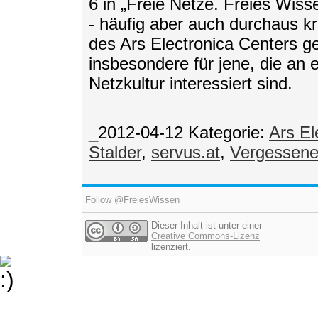
6 in „Freie Netze. Freies Wiss
- häufig aber auch durchaus kr
des Ars Electronica Centers g
insbesondere für jene, die an 
Netzkultur interessiert sind.
_2012-04-12
Kategorie:
Ars El
Stalder
,
servus.at
,
Vergessene
Follow @FreiesWissen
Dieser Inhalt ist unter einer
Creative Commons-Lizenz
lizenziert.