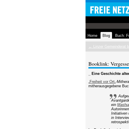
Home
Blog
Buch: F
← Linzer Gemeinderat b
Booklink: Vergesse
_ Eine Geschichte alte
„
Freiheit vor Ort
„-Mithe
mitherausgegebene Buch 
Aufgea
Avantgarde
ein
Mashu
Autorinnen
Initiative
in Intervi
retrospekt