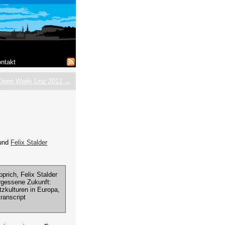
ntakt
Open Week Linz 2012 →
 und
Felix Stalder
prich, Felix Stalder
rgessene Zukunft:
tzkulturen in Europa,
transcript