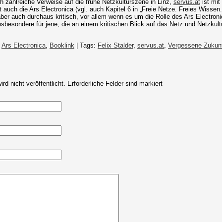
h zahlreiche Verweise auf die frühe Netzkulturszene in Linz,
servus.at
ist mit
st auch die Ars Electronica (vgl. auch Kapitel 6 in „Freie Netze. Freies Wissen
aber auch durchaus kritisch, vor allem wenn es um die Rolle des Ars Electron
besondere für jene, die an einem kritischen Blick auf das Netz und Netzkultur
:
Ars Electronica
,
Booklink
| Tags:
Felix Stalder
,
servus.at
,
Vergessene Zukun
rd nicht veröffentlicht.
Erforderliche Felder sind markiert