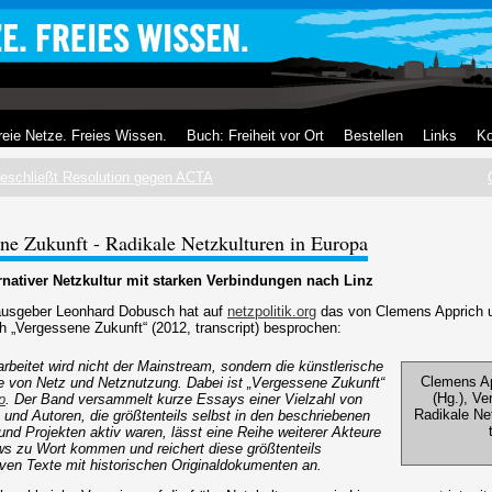
reie Netze. Freies Wissen.
Buch: Freiheit vor Ort
Bestellen
Links
Ko
eschließt Resolution gegen ACTA
ne Zukunft - Radikale Netzkulturen in Europa
rnativer Netzkultur mit starken Verbindungen nach Linz
rausgeber Leonhard Dobusch hat auf
netzpolitik.org
das von Clemens Apprich
„Vergessene Zukunft“ (2012, transcript) besprochen:
rbeitet wird nicht der Mainstream, sondern die künstlerische
Clemens Ap
 von Netz und Netznutzung. Dabei ist „Vergessene Zukunft“
(Hg.), Ve
p
. Der Band versammelt kurze Essays einer Vielzahl von
Radikale Ne
 und Autoren, die größtenteils selbst in den beschriebenen
n und Projekten aktiv waren, lässt eine Reihe weiterer Akteure
ews zu Wort kommen und reichert diese größtenteils
iven Texte mit historischen Originaldokumenten an.