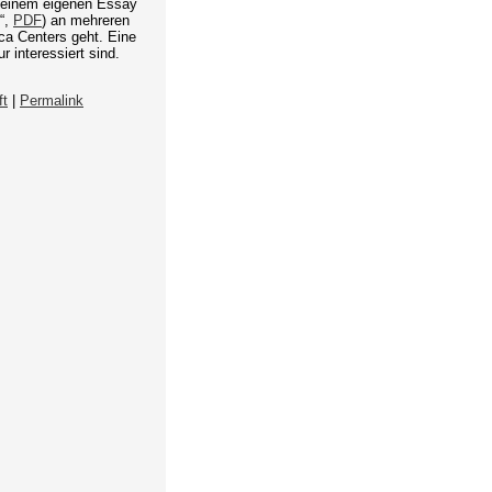
 einem eigenen Essay
.“,
PDF
) an mehreren
ica Centers geht. Eine
 interessiert sind.
ft
|
Permalink