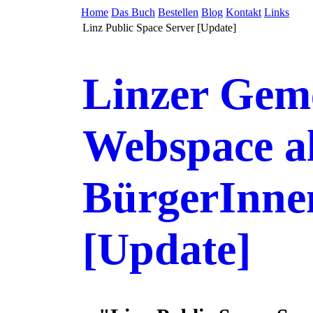
Home
Das Buch
Bestellen
Blog
Kontakt
Links
Linz Public Space Server [Update]
Linzer Geme
Webspace a
BürgerInne
[Update]