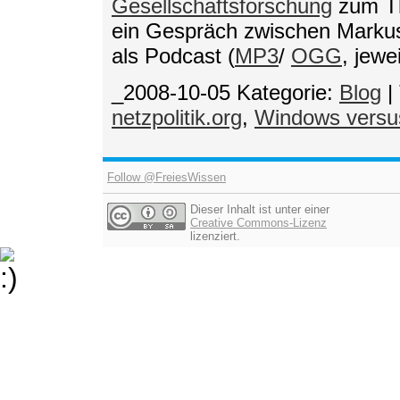
Gesellschaftsforschung
zum Th
ein Gespräch zwischen Marku
als Podcast (
MP3
/
OGG
, jewe
_2008-10-05
Kategorie:
Blog
|
netzpolitik.org
,
Windows versu
Follow @FreiesWissen
Dieser Inhalt ist unter einer
Creative Commons-Lizenz
lizenziert.