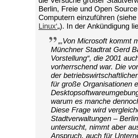
die Versuche großer Stadtver
Berlin, Freie und Open Source
Computern einzuführen (siehe 
Linux‘
„). In der Ankündigung lie
„‚Von Microsoft kommt m
Münchner Stadtrat Gerd B
Vorstellung“, die 2001 auc
vorherrschend war. Die vor
der betriebswirtschaftlich
für große Organisationen 
Desktopsoftwareumgebung
warum es manche dennoch
Diese Frage wird vergleic
Stadtverwaltungen – Berli
untersucht, nimmt aber au
Anspruch, auch für Untern