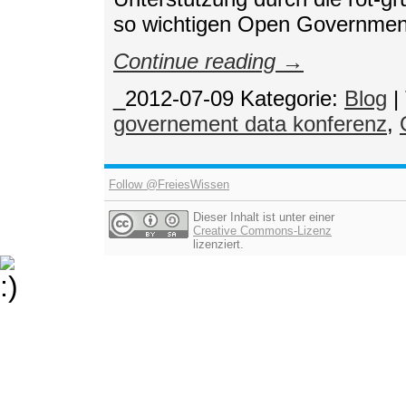
so wichtigen Open Government
Continue reading →
_2012-07-09
Kategorie:
Blog
|
governement data konferenz
,
Follow @FreiesWissen
Dieser Inhalt ist unter einer
Creative Commons-Lizenz
lizenziert.