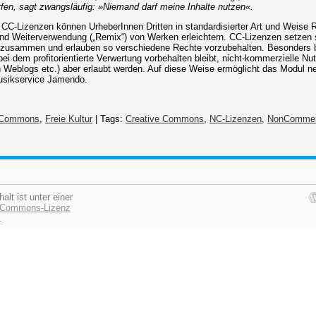
fen, sagt zwangsläufig: »Niemand darf meine Inhalte nutzen«.
CC-Lizenzen können UrheberInnen Dritten in standardisierter Art und Weise
und Weiterverwendung („Remix“) von Werken erleichtern. CC-Lizenzen setzen 
zusammen und erlauben so verschiedene Rechte vorzubehalten. Besonders be
ei dem profitorientierte Verwertung vorbehalten bleibt, nicht-kommerzielle N
in Weblogs etc.) aber erlaubt werden. Auf diese Weise ermöglicht das Modul 
usikservice Jamendo.
Commons
,
Freie Kultur
| Tags:
Creative Commons
,
NC-Lizenzen
,
NonCommer
halt ist unter einer
e Commons-Lizenz
.