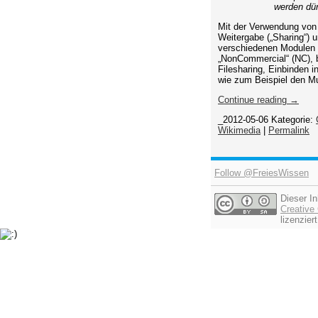
werden dür
Mit der Verwendung von 
Weitergabe („Sharing“) 
verschiedenen Modulen 
„NonCommercial“ (NC), b
Filesharing, Einbinden 
wie zum Beispiel den M
Continue reading →
_2012-05-06
Kategorie:
Wikimedia
|
Permalink
Follow @FreiesWissen
Dieser In
Creativ
lizenziert