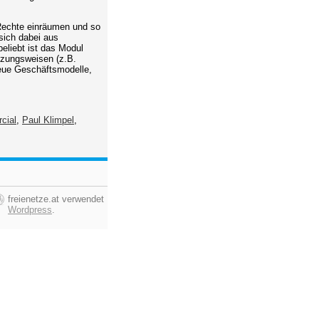
 Rechte einräumen und so
sich dabei aus
liebt ist das Modul
utzungsweisen (z.B.
neue Geschäftsmodelle,
cial
,
Paul Klimpel
,
freienetze.at verwendet
Wordpress
.