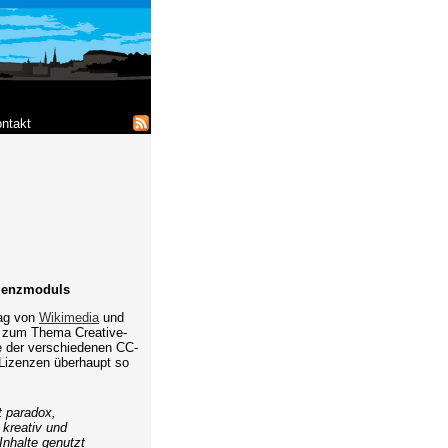
ntakt
izenzmoduls
rag von
Wikimedia
und
e zum Thema Creative-
le der verschiedenen CC-
-Lizenzen überhaupt so
t paradox,
 kreativ und
Inhalte genutzt