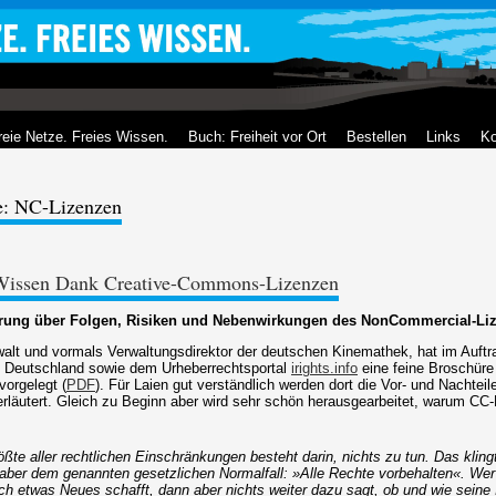
reie Netze. Freies Wissen.
Buch: Freiheit vor Ort
Bestellen
Links
Ko
e: NC-Lizenzen
 Wissen Dank Creative-Commons-Lizenzen
ärung über Folgen, Risiken und Nebenwirkungen des NonCommercial-L
alt und vormals Verwaltungsdirektor der deutschen Kinemathek, hat im Auft
 Deutschland sowie dem Urheberrechtsportal
irights.info
eine feine Broschür
orgelegt (
PDF
). Für Laien gut verständlich werden dort die Vor- und Nachtei
erläutert. Gleich zu Beginn aber wird sehr schön herausgearbeitet, warum CC
ößte aller rechtlichen Einschränkungen besteht darin, nichts zu tun. Das kling
 aber dem genannten gesetzlichen Normalfall: »Alle Rechte vorbehalten«. Wer
ch etwas Neues schafft, dann aber nichts weiter dazu sagt, ob und wie seine 