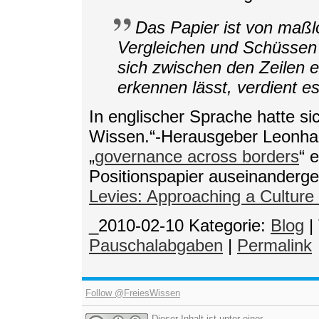
Das Papier ist von maß
Vergleichen und Schüssen 
sich zwischen den Zeilen 
erkennen lässt, verdient e
In englischer Sprache hatte si
Wissen.“-Herausgeber Leonha
„
governance across borders
“ 
Positionspapier auseinanderges
Levies: Approaching a Culture 
_2010-02-10
Kategorie:
Blog
|
Pauschalabgaben
|
Permalink
Follow @FreiesWissen
Dieser Inhalt ist unter einer