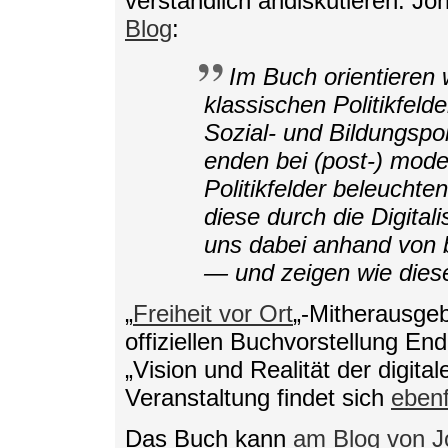
verständlich andiskutieren. J
Blog
:
Im Buch orientieren
klassischen Politikfeld
Sozial- und Bildungspoli
enden bei (post-) mode
Politikfelder beleuchten
diese durch die Digital
uns dabei anhand von
— und zeigen wie diese
„
Freiheit vor Ort
„-Mitherausge
offiziellen Buchvorstellung E
„Vision und Realität der digita
Veranstaltung findet sich
ebenf
Das Buch kann
am Blog von Jo