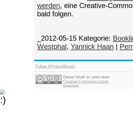
werden
, eine Creative-Common
bald folgen.
_2012-05-15
Kategorie:
Bookli
Westphal
,
Yannick Haan
|
Per
Follow @FreiesWissen
Dieser Inhalt ist unter einer
Creative Commons-Lizenz
lizenziert.