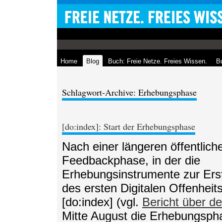
Home
Blog
Buch: Freie Netze. Freies Wissen.
Bu
Schlagwort-Archive: Erhebungsphase
[do:index]: Start der Erhebungsphase
Nach einer längeren öffentlich
Feedbackphase, in der die
Erhebungsinstrumente zur Ers
des ersten Digitalen Offenheit
[do:index] (vgl.
Bericht über de
Mitte August die Erhebungsp