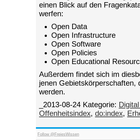
einen Blick auf den Fragenkatal
werfen:
Open Data
Open Infrastructure
Open Software
Open Policies
Open Educational Resour
Außerdem findet sich im diesbe
jenen Gebietskörperschaften, d
werden.
_2013-08-24
Kategorie:
Digita
Offenheitsindex
,
do:index
,
Erh
Follow @FreiesWissen