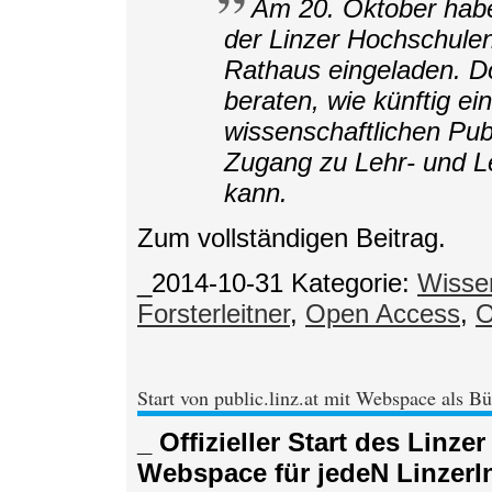
Am 20. Oktober habe 
der Linzer Hochschulen
Rathaus eingeladen. D
beraten, wie künftig ei
wissenschaftlichen Publ
Zugang zu Lehr- und Le
kann.
Zum vollständigen Beitrag.
_2014-10-31
Kategorie:
Wisse
Forsterleitner
,
Open Access
,
O
Start von public.linz.at mit Webspace als B
_ Offizieller Start des Linz
Webspace für jedeN LinzerI