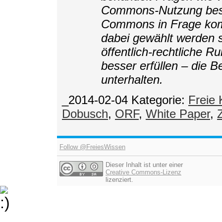
Commons-Nutzung beste
Commons in Frage kom
dabei gewählt werden s
öffentlich-rechtliche R
besser erfüllen – die 
unterhalten.
_2014-02-04
Kategorie:
Freie 
Dobusch
,
ORF
,
White Paper
,
Follow @FreiesWissen
Dieser Inhalt ist unter einer
Creative Commons-Lizenz
lizenziert.