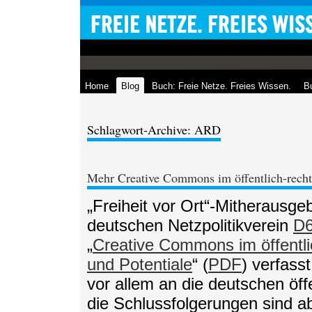
Home
Blog
Buch: Freie Netze. Freies Wissen.
Bu
Schlagwort-Archive: ARD
Mehr Creative Commons im öffentlich-rech
„Freiheit vor Ort“-Mitherausg
deutschen Netzpolitikverein
D6
„
Creative Commons im öffentli
und Potentiale
“ (
PDF
) verfass
vor allem an die deutschen öff
die Schlussfolgerungen sind ab