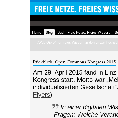
Home
Blog
Buch: Freie Netze. Freies Wissen.
Bu
← „Web-Gipfel“ für freies Wissen an den Linzer Hochsc
Rückblick: Open Commons Kongress 2015
Am 29. April 2015 fand in Li
Kongress statt, Motto war „Mei
individualisierten Gesellschaft
Flyers
):
In einer digitalen Wi
Fragen: Welche Veränd