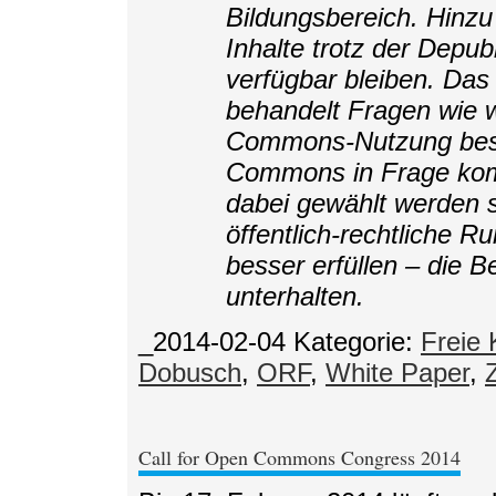
Bildungsbereich. Hinzu
Inhalte trotz der Depubl
verfügbar bleiben. Das
behandelt Fragen wie w
Commons-Nutzung beste
Commons in Frage kom
dabei gewählt werden s
öffentlich-rechtliche R
besser erfüllen – die 
unterhalten.
_2014-02-04
Kategorie:
Freie 
Dobusch
,
ORF
,
White Paper
,
Call for Open Commons Congress 2014