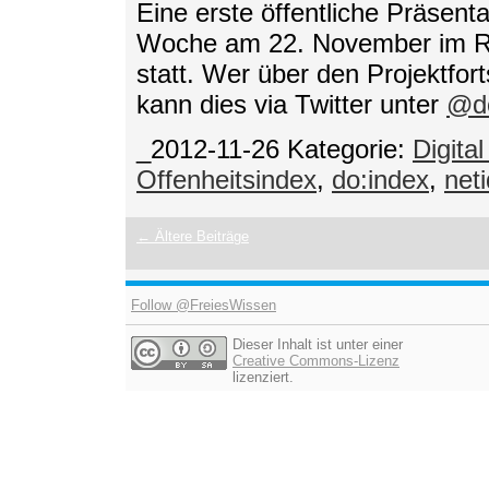
Eine erste öffentliche Präsent
Woche am 22. November im R
statt. Wer über den Projektfor
kann dies via Twitter unter
@d
_2012-11-26
Kategorie:
Digita
Offenheitsindex
,
do:index
,
net
← Ältere Beiträge
Follow @FreiesWissen
Dieser Inhalt ist unter einer
Creative Commons-Lizenz
lizenziert.