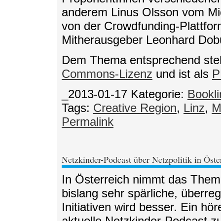
anderem Linus Olsson vom M
von der Crowdfunding-Plattfo
Mitherausgeber Leonhard Dob
Dem Thema entsprechend steht
Commons-Lizenz
und ist als
P
_2013-01-17
Kategorie:
Bookli
Tags:
Creative Region
,
Linz
,
M
Permalink
Netzkinder-Podcast über Netzpolitik in Öste
In Österreich nimmt das Thema
bislang sehr spärliche, überre
Initiativen wird besser. Ein hör
aktuelle Netzkinder-Podcast zu