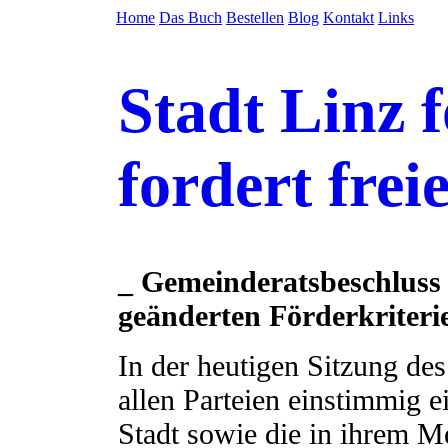
Home
Das Buch
Bestellen
Blog
Kontakt
Links
Stadt Linz 
fordert frei
_ Gemeinderatsbeschluss
geänderten Förderkriter
In der heutigen Sitzung de
allen Parteien einstimmig e
Stadt sowie die in ihrem Me